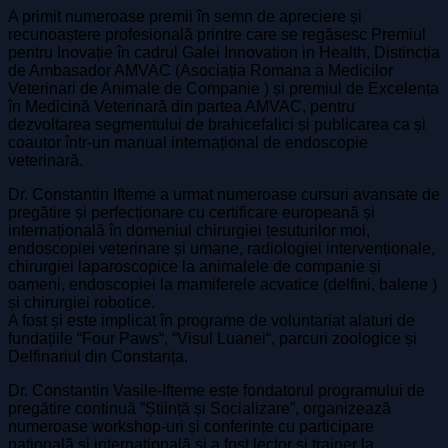
A primit numeroase premii în semn de apreciere și
recunoaștere profesională printre care se regăsesc Premiul
pentru Inovație în cadrul Galei Innovation in Health, Distincția
de Ambasador AMVAC (Asociația Romana a Medicilor
Veterinari de Animale de Companie ) și premiul de Excelența
în Medicină Veterinară din partea AMVAC, pentru
dezvoltarea segmentului de brahicefalici și publicarea ca și
coautor într-un manual internațional de endoscopie
veterinară.
Dr. Constantin Ifteme a urmat numeroase cursuri avansate de
pregătire și perfecționare cu certificare europeană și
internațională în domeniul chirurgiei țesuturilor moi,
endoscopiei veterinare și umane, radiologiei intervenționale,
chirurgiei laparoscopice la animalele de companie și
oameni, endoscopiei la mamiferele acvatice (delfini, balene )
și chirurgiei robotice.
A fost și este implicat în programe de voluntariat alaturi de
fundațiile “Four Paws“, “Visul Luanei“, parcuri zoologice și
Delfinariul din Constanța.
Dr. Constantin Vasile-Ifteme este fondatorul programului de
pregătire continuă ”Știință și Socializare”, organizează
numeroase workshop-uri și conferințe cu participare
națională și internațională și a fost lector și trainer la