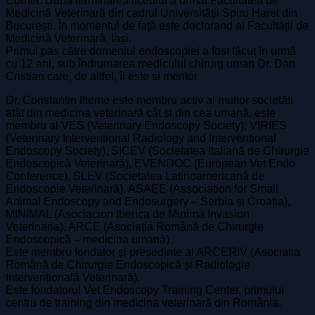
Cornel. După terminarea liceului a urmat Facultatea de
Medicină Veterinară din cadrul Universității Spiru Haret din
București. În momentul de față este doctorand al Facultății de
Medicină Veterinară, Iași.
Primul pas către domeniul endoscopiei a fost făcut în urmă
cu 12 ani, sub îndrumarea medicului chirurg uman Dr. Dan
Cristian care, de altfel, îi este și mentor.
Dr. Constantin Ifteme este membru activ al multor societăți
atât din medicina veterinară cât și din cea umană, este
membru al VES (Veterinary Endoscopy Society), VIRIES
(Veterinary Interventional Radiology and Interventional
Endoscopy Society), SICEV (Societatea Italiană de Chirurgie
Endoscopică Veterinară), EVENDOC (European Vet Endo
Conference), SLEV (Societatea Latinoamericană de
Endoscopie Veterinară), ASAEE (Association for Small
Animal Endoscopy and Endosurgery – Serbia și Croația),
MINIMAL (Asociacion Iberica de Minima Invasion
Veterinaria), ARCE (Asociația Română de Chirurgie
Endoscopică – medicina umană).
Este membru fondator și președinte al ARCERIV (Asociația
Română de Chirurgie Endoscopică și Radiologie
Intervențională Veterinară).
Este fondatorul Vet Endoscopy Training Center, primului
centru de training din medicina veterinară din România.