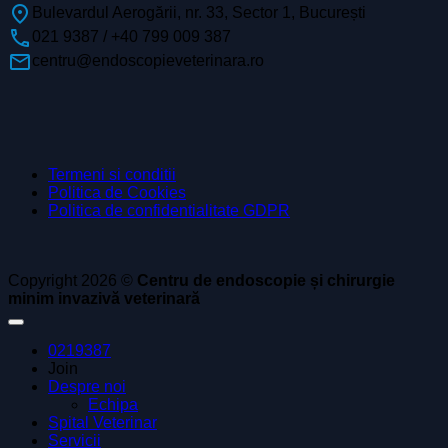
fmd_good
Bulevardul Aerogării, nr. 33, Sector 1, București
phone
021 9387 / +40 799 009 387
email
centru@endoscopieveterinara.ro
Termeni si conditii
Politica de Cookies
Politica de confidentialitate GDPR
Copyright 2026 ©
Centru de endoscopie și chirurgie
minim invazivă veterinară
0219387
Join
Despre noi
Echipa
Spital Veterinar
Servicii