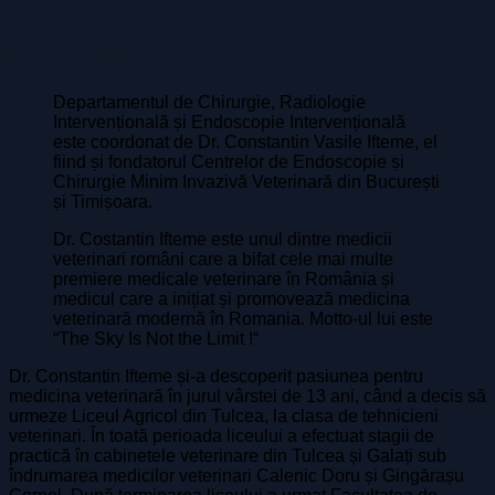
Dr. Costantin Ifteme
Departamentul de Chirurgie, Radiologie
Intervențională și Endoscopie Intervențională
este coordonat de Dr. Constantin Vasile Ifteme, el
fiind și fondatorul Centrelor de Endoscopie și
Chirurgie Minim Invazivă Veterinară din București
și Timișoara.
Dr. Costantin Ifteme este unul dintre medicii
veterinari români care a bifat cele mai multe
premiere medicale veterinare în România și
medicul care a inițiat și promovează medicina
veterinară modernă în Romania. Motto-ul lui este
“The Sky Is Not the Limit !“
Dr. Constantin Ifteme și-a descoperit pasiunea pentru
medicina veterinară în jurul vârstei de 13 ani, când a decis să
urmeze Liceul Agricol din Tulcea, la clasa de tehnicieni
veterinari. În toată perioada liceului a efectuat stagii de
practică în cabinetele veterinare din Tulcea și Galați sub
îndrumarea medicilor veterinari Calenic Doru și Gingărașu