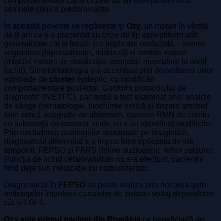
comportamentale cât și crizele de tip epileptiform fiind
semnele clinice predominante.
În această poveste se regăsește și
Ozy,
un motan în vârstă
de 8 ani ce s-a prezentat cu crize de tip epileptiform atât
generalizate cât și focale (cu implicare orofacială – semne
vegetative (hipersalivație, midriază) și semne motorii
(mișcări motorii de masticație, contracții musculare la nivel
facial). Simptomatologia s-a accentuat prin dezvoltarea unor
episoade de
cluster
epileptic, cu modificări
comportamentale post-ictal. Conform protocolului de
diagnostic (IVETFC), pacientul a fost examinat prin: analize
de sânge (hematologie, biochimie serică și dozare amiloid
felin seric), ecografie de abdomen, examen RMN de craniu
cu substanță de constrat, unde nu s-au identificat modificări.
Prin excluderea patologiilor structurale pe imagistică,
diagnosticul diferențial s-a impus între epilepsia de lob
temporal, FEPSO și FARS (feline audiogenic reflex seizure).
Puncția de lichid cefalorahidian nu s-a efectuat, pacientul
fiind deja sub medicație cu corticosteroizi.
Diagnosticul în
FEPSO
se poate realiza prin dozarea auto-
anticorpilor împotriva canalelor de potasiu voltaj dependente
cât și LGI-1.
Ozy este primul pacient din România
ce beneficiază de