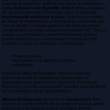
acest tip de diagnostic, probele fiind trimise și prelucrate în
cadrul
Spitalului John Radcliffe, Oxford
, printr-un program
de cercetare dezvoltat în Octombrie 2022 ce urmărește
encefalopatiile autoimune la pisici
. Examinarea probelor
de sânge se realizează pe un test bazat pe celularitate prin
care se identifică o legare proteincă din serul pacientului
(imaginile B/E) la antigenul exprimat (imaginile A/D). Serul și
antigenul sunt marcate cu markeri fluorescenți pentru a
permite detectarea și co-localizarea în cazurile pozitive
(imaginea C) sub un microscop cu fluorescență.
Imagine preluată:
https://www.rvc.ac.uk/research/feline-
encephalitis
Evoluția lui
Ozy
este favorabilă, fiind sub medicație
anticonvulsivantă (fenobarbital și levetiracetam) și
imunosupresoare (prednison și citarabină). Evoluția pe
termen lung prezintă un prognostiv favorabil, dacă pacientul
nu mai dezvoltă crize de tip epileptiform.
Metoda de diagnostic
urmează a fi
standardizată
, fiind
necesar un număr semnificativ de probe de analizat, pentru
publicarea și acceptarea testelor serologice privind