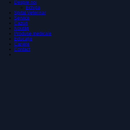
Despre noi
Echipa
Spital Veterinar
Servicii
Cazuri
Noutăți
Produse medicale
Educație
Cariere
Contact