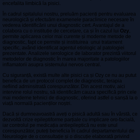
encefalita limbică la pisici.
În cadrul spitalului nostru, preluăm pacienți pentru evaluarea
neurologică și efectuăm examenele paraclinice necesare în
vederea identificării unui diagnostic cert. Avantajul de a
colabora cu o instituție de cercetare, ca și în cazul lui
Ozy
,
permite aplicarea celor mai curente și moderne metode de
diagnostic, fapt ce permite și instituirea unui tratament
specific, având identificat agentul etiologic al patologiei
prezentate. Analizele serologice de laborator prezintă viitorul
metodelor de diagnostic în marea majoritate a patologiilor
inflamatorii asupra sistemului nervos central.
Cu siguranță, există multe alte pisici ca și Ozy ce nu au putut
benefica de un protocol complet de diagnostic, terapia
nefiind adminsitrată corespunzător. Din acest motiv, aici
intervine rolul nostru, să identificăm cauza specifică prin cele
mai moderne tehnici de diagnostic, oferind astfel o sanșă la o
viață normală pacienților noștri.
Dacă și dumneavoastră aveți o pisică adultă sau în vârstă, ce
dezvoltă crize epileptiforme parțiale cu implicare oro-facială,
iar controlul pe medicația antiepileptică nu este unul
corespunzător, puteți beneficia în cadrul departamentului de
Neurologie de o consultație și o discuție elaborată privind